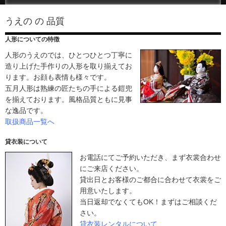
うえの の 品質
人形についての特徴
人形のうえのでは、ひとつひとつ丁寧に
造り上げた手作りの人形を取り揃えてお
ります。お顔も表情も様々です。
五月人形は熟練の匠たちの手による鎧兜
を揃えております。風格品質ともに見事
な逸品です。
取扱商品一覧へ
貸衣装について
お電話にてご予約いただき、まず衣裳合わせ
にご来店ください。
貸出日とお客様のご都合に合わせて衣裳をご
用意いたします。
当日返却でなくてもOK！まずはご相談くだ
さい。
貸衣装レンタルについて