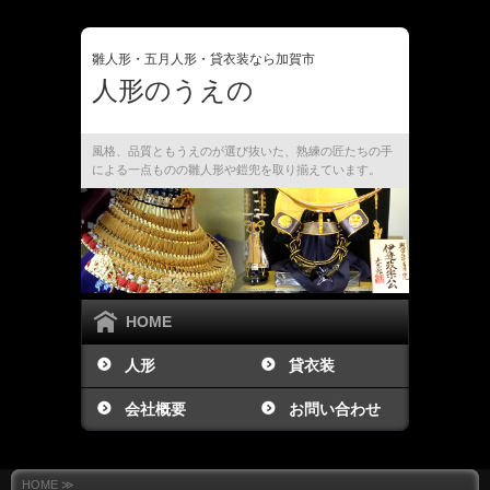
雛人形・五月人形・貸衣装なら加賀市
人形のうえの
風格、品質ともうえのが選び抜いた、熟練の匠たちの手
による一点ものの雛人形や鎧兜を取り揃えています。
HOME
人形
貸衣装
会社概要
お問い合わせ
HOME ≫